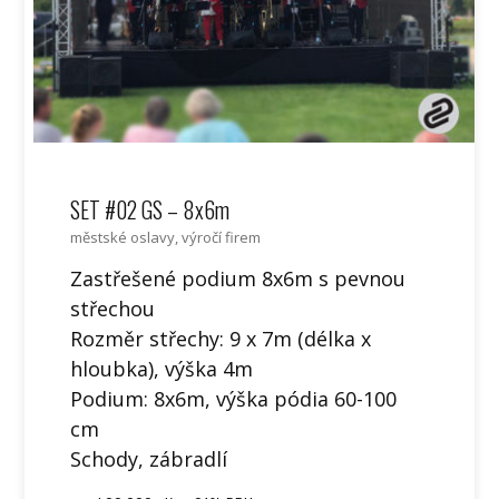
SET #02 GS – 8x6m
městské oslavy, výročí firem
Zastřešené podium 8x6m s pevnou
střechou
Rozměr střechy: 9 x 7m (délka x
hloubka), výška 4m
Podium: 8x6m, výška pódia 60-100
cm
Schody, zábradlí