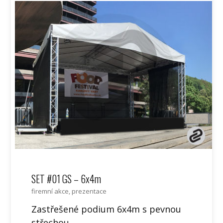
SET #01 GS – 6x4m
firemní akce, prezentace
Zastřešené podium 6x4m s pevnou
střechou