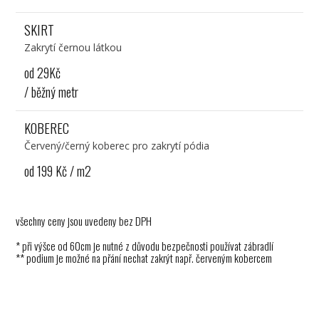
SKIRT
Zakrytí černou látkou
od 29Kč
/ běžný metr
KOBEREC
Červený/černý koberec pro zakrytí pódia
od 199 Kč / m2
všechny ceny jsou uvedeny bez DPH
* při výšce od 60cm je nutné z důvodu bezpečnosti používat zábradlí
** podium je možné na přání nechat zakrýt např. červeným kobercem