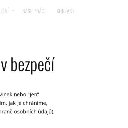
TĚNÍ
NAŠE PRÁCE
KONTAKT
v bezpečí
vinek nebo "jen"
m, jak je chráníme,
hraně osobních údajů).