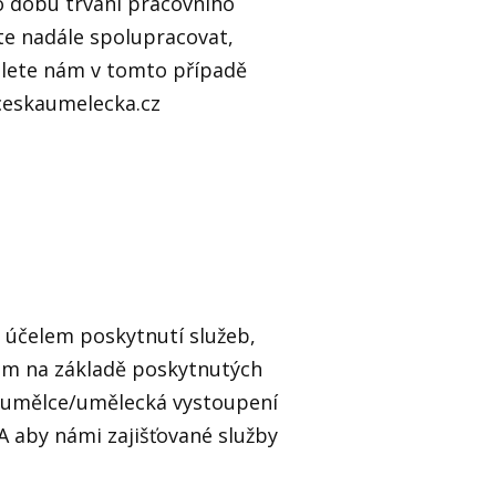
 dobu trvání pracovního
te nadále spolupracovat,
šlete nám v tomto případě
ceskaumelecka.cz
 účelem poskytnutí služeb,
ám na základě poskytnutých
é umělce/umělecká vystoupení
. A aby námi zajišťované služby