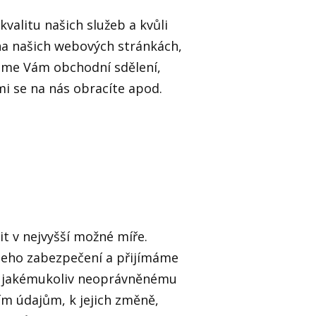
valitu našich služeb a kvůli
a našich webových stránkách,
láme Vám obchodní sdělení,
i se na nás obracíte apod.
t v nejvyšší možné míře.
šeho zabezpečení a přijímáme
i jakémukoliv neoprávněnému
m údajům, k jejich změně,