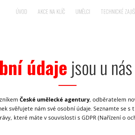
ÚVOD
AKCE NA KLÍČ
UMĚLCI
TECHNICKÉ ZAJIŠ
bní údaje
jsou u nás
azníkem
České umělecké agentury
, odběratelem no
ek svěřujete nám své osobní údaje. Seznamte se s tí
rávy, které máte v souvislosti s GDPR (Nařízení o oc