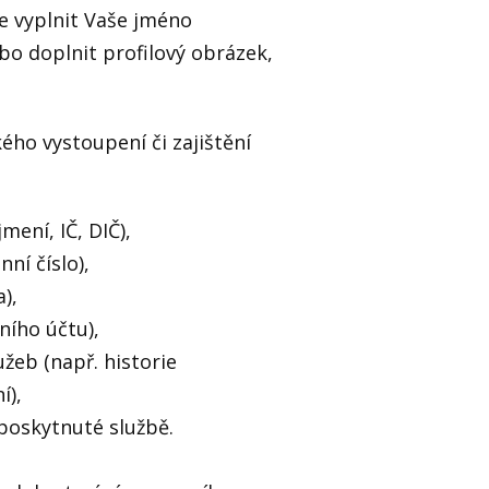
e vyplnit Vaše jméno
ebo doplnit profilový obrázek,
ho vystoupení či zajištění
mení, IČ, DIČ),
nní číslo),
),
ního účtu),
žeb (např. historie
í),
 poskytnuté službě.