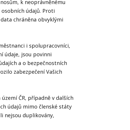
přenosům, k neoprávněnému
í osobních údajů. Proti
 data chráněna obvyklými
aměstnanci i spolupracovníci,
í údaje, jsou povinni
údajích a o bezpečnostních
rozilo zabezpečení Vašich
 území ČR, případně v dalších
ich údajů mimo členské státy
li nejsou duplikovány,