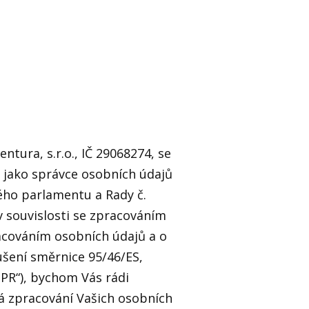
tura, s.r.o., IČ 29068274, se
 a jako správce osobních údajů
kého parlamentu a Rady č.
v souvislosti se zpracováním
racováním osobních údajů a o
šení směrnice 95/46/ES,
PR“), bychom Vás rádi
há zpracování Vašich osobních