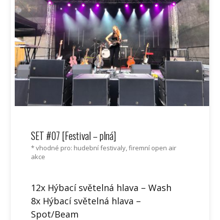
SET #07 [Festival – plná]
* vhodné pro: hudební festivaly, firemní open air
akce
12x Hýbací světelná hlava – Wash
8x Hýbací světelná hlava –
Spot/Beam