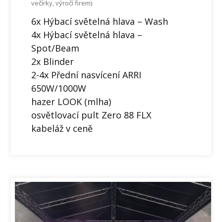
večírky, výročí firem)
6x Hýbací světelná hlava – Wash
4x Hýbací světelná hlava –
Spot/Beam
2x Blinder
2-4x Přední nasvícení ARRI
650W/1000W
hazer LOOK (mlha)
osvětlovací pult Zero 88 FLX
kabeláž v ceně