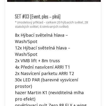
SET #03 [Event, ples – plná]
* (modelový příklad – celkem 20 hýbacích světel, 28
statických světel, 6 stmívaných světel)
8x Hýbací světelná hlava –
Wash/Spot
12x Hýbací světelná hlava –
Wash/Spot
2x VMB lift + 8m truss
4x Přední nasvícení ARRI T1
2x Nasvícení parketu ARRI T2
30x LED PAR (barevné vysvícení
prostor)
hazer Martin K1 (neviditelná mlha
pro efekt)
osvětlovací pult Zero 88 FLX + wing