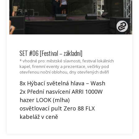
SET #06 [Festival – základní]
* vhodné pro: městské slavnosti, festival lokálních
kapel, firemní eventy a prezentace, večírky pod
otevřenou noční oblohou, dny otevřených dvěří
8x Hýbací světelná hlava – Wash
2x Přední nasvícení ARRI 1000W
hazer LOOK (mlha)
osvětlovací pult Zero 88 FLX
kabeláž v ceně