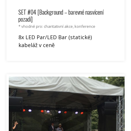
SET #04 [Background – barevné nasvícení
pozadí]
* vhodné pro: charitativní akce, konference
8x LED Par/LED Bar (statické)
kabeláž v ceně