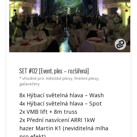
SET #02 [Event, ples – rozšířená]
* vhodné pro: městské plesy, firemní plesy,
galavečery
8x Hýbací světelná hlava – Wash
4x Hýbací světelná hlava – Spot
2x VMB lift + 8m truss
2x Přední nasvícení ARRI 1kW
hazer Martin K1 (neviditelná mlha
pro efekt)