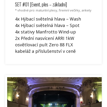
SET #01 [Event, ples – základní]
* vhodné pro: maturitní plesy, firemní večírky, ankety
4x Hýbací světelná hlava – Wash
4x Hýbací světelná hlava – Spot
4x stativy Manfrotto Wind-up
2x Přední nasvícení ARRI 1kW
osvětlovací pult Zero 88 FLX
kabeláž a příslušenství v ceně