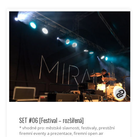
SET #06 [Festival – rozšířená]
* vhodné pro: městské slavnosti, festivaly, prestižní
firemní eventy a prezentace, firemní open air