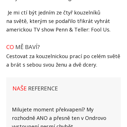
Je mi ctí být jedním ze čtyř kouzelníků
na světě, kterým se podařilo třikrát vyhrát
americkou TV show Penn & Teller: Fool Us.
CO
MĚ BAVÍ?
Cestovat za kouzelnickou prací po celém světě
a brát s sebou svou ženu a dvě dcery.
NAŠE
REFERENCE
Milujete moment překvapení? My
rozhodně ANO a přesně ten v Ondrovo
vystoupení nesmí chybět.