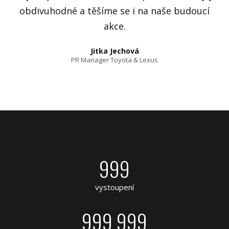
obdivuhodné a těšíme se i na naše budoucí
akce.
Jitka Jechová
PR Manager Toyota & Lexus
999
vystoupení
999 999