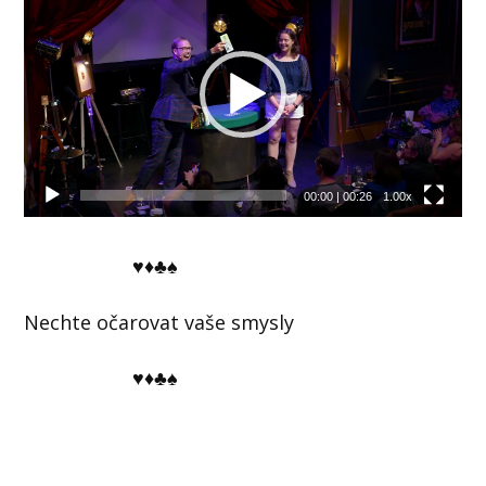
přehrávač
00:00
|
00:26
1.00x
♥♦♣♠
Nechte očarovat vaše smysly
♥♦♣♠