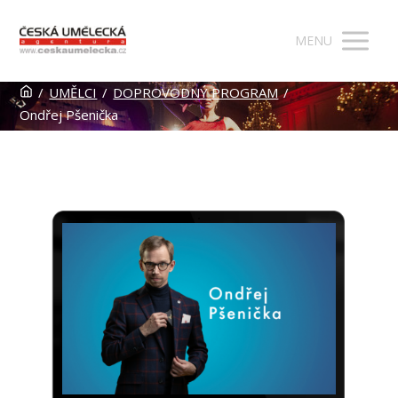
MENU
/
UMĚLCI
/
DOPROVODNÝ PROGRAM
/
Ondřej Pšenička