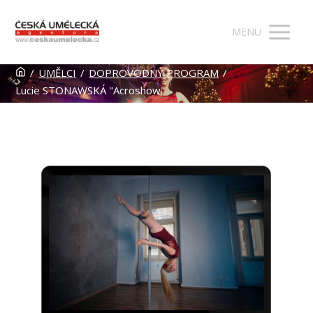
MENU
/
UMĚLCI
/
DOPROVODNÝ PROGRAM
/
Lucie STONAWSKÁ "Acroshow"