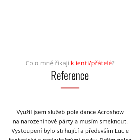
Co o mně říkají
klienti/přátelé
?
Reference
Využil jsem služeb pole dance Acroshow
na narozeninové párty a musím smeknout.
Vystoupení bylo strhující a především Lucie
fantasická s neskutečnými prvky. Držím palce